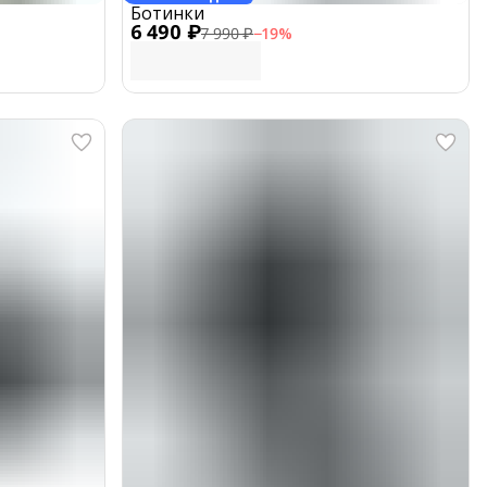
Ботинки
6 490 ₽
7 990 ₽
−
19
%