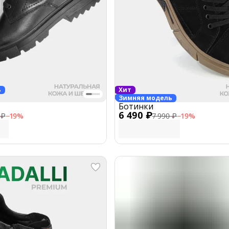
ь
Хит
Зимняя модель
Ботинки
6 490 ₽
 ₽
−
19
%
7 990 ₽
−
19
%