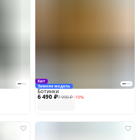
Хит
Зимняя модель
Ботинки
6 490 ₽
7 990 ₽
−
19
%