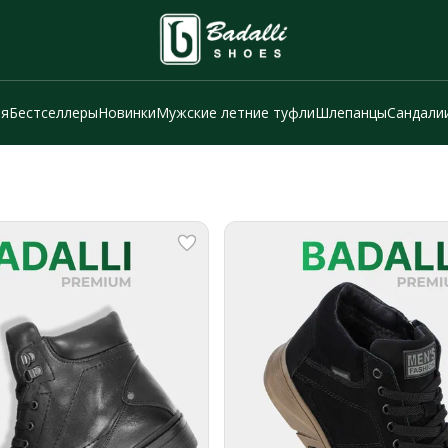
ия
Бестселлеры
Новинки
Мужские летние туфли
Шлепанцы
Сандали