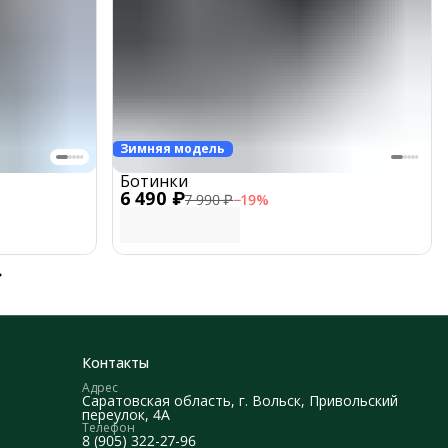
Зимняя модель
Ботинки
6 490 ₽
7 990 ₽
−
19
%
Контакты
Адрес
Саратовская область, г. Вольск, Привольский
переулок, 4А
Телефон
8 (905) 322-27-96