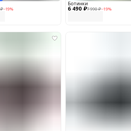
Ботинки
6 490 ₽
 ₽
−
19
%
7 990 ₽
−
19
%