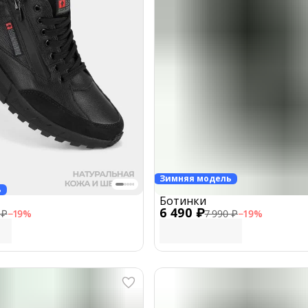
Зимняя модель
ь
Ботинки
6 490 ₽
 ₽
−
19
%
7 990 ₽
−
19
%