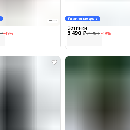
ь
Зимняя модель
Ботинки
6 490 ₽
 ₽
−
19
%
7 990 ₽
−
19
%