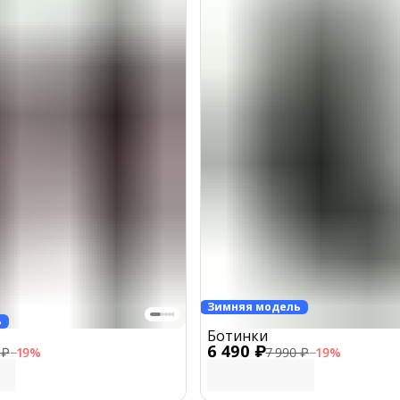
Зимняя модель
ь
Ботинки
6 490 ₽
 ₽
−
19
%
7 990 ₽
−
19
%