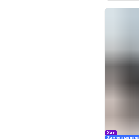
Хит
Зимняя модел