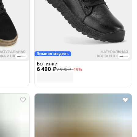
Зимняя модель
Ботинки
6 490 ₽
7 990 ₽
−
19
%