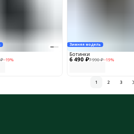
ь
Зимняя модель
Ботинки
6 490 ₽
 ₽
−
19
%
7 990 ₽
−
19
%
1
2
3