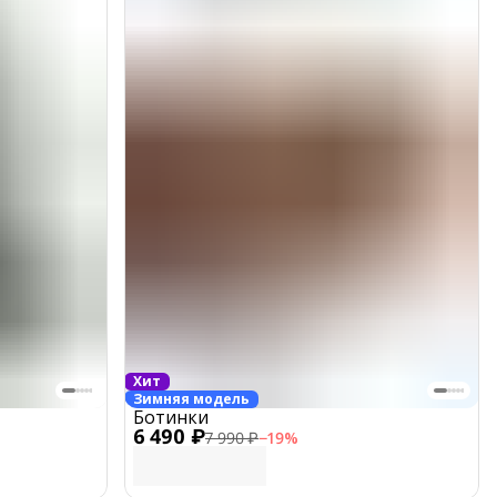
Хит
Зимняя модель
Ботинки
6 490 ₽
7 990 ₽
−
19
%