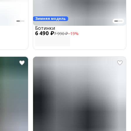
Зимняя модель
Ботинки
6 490 ₽
7 990 ₽
−
19
%