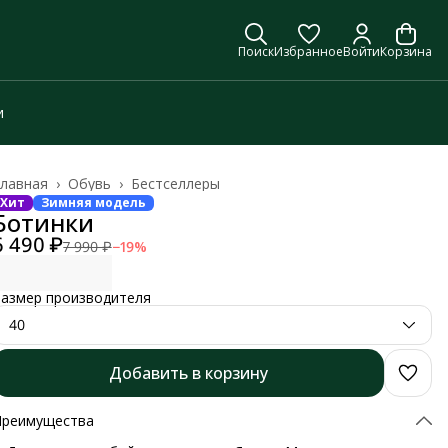
Поиск
Избранное
Войти
Корзина
и
лавная
›
Обувь
›
Бестселлеры
Хит
Зимняя модель
Ботинки
6 490 ₽
7 990 ₽
−
19
%
азмер производителя
40
Добавить в корзину
Преимущества