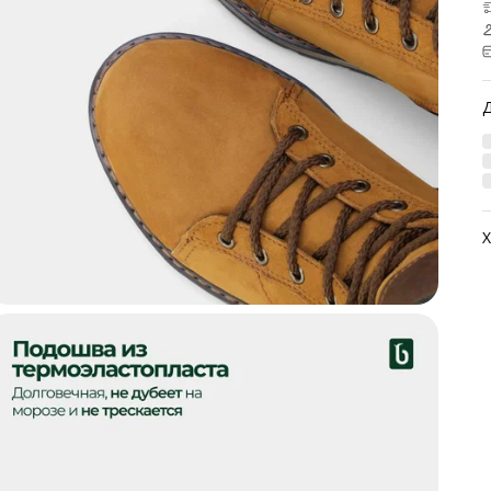
Х
А
М
М
М
В
Ц
Н