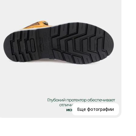
В
Р
Р
В
Г
К
Еще фотографии