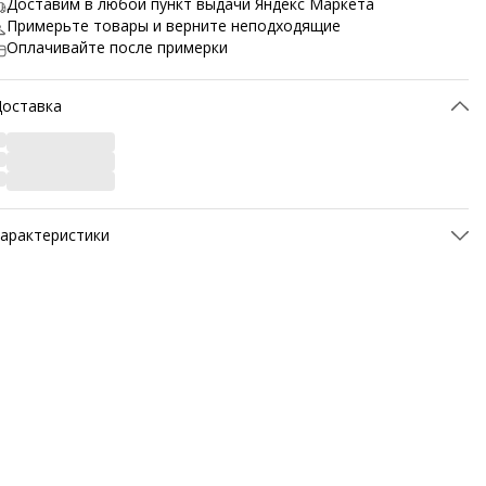
Доставим в любой пункт выдачи Яндекс Маркета
Примерьте товары и верните неподходящие
Оплачивайте после примерки
Доставка
арактеристики
ртикул
M5800-2T-40
атериал верха
Натуральная кожа
атериал подкладки обуви
Шерсть
атериал стельки
Шерсть
Материал подошвы обуви
ТЭП (полимерный
термопластичный материал)
Метод крепления подошвы
Клеевой
ысота подошвы, см
2
вет товара
рыжий
азвание цвета
M5800-2T-Рыжий