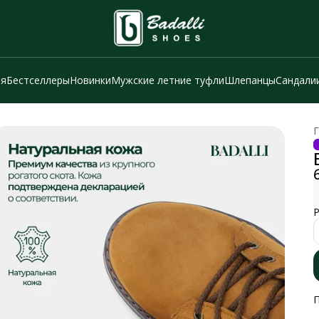
ия
Бестселлеры
Новинки
Мужские летние туфли
Шлепанцы
Сандали
Г
Р