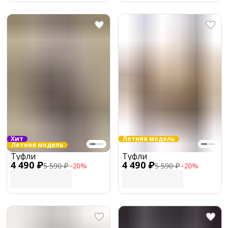
Хит
Летняя модель
Летняя модель
Туфли
Туфли
4 490 ₽
4 490 ₽
5 590 ₽
−
20
%
5 590 ₽
−
20
%