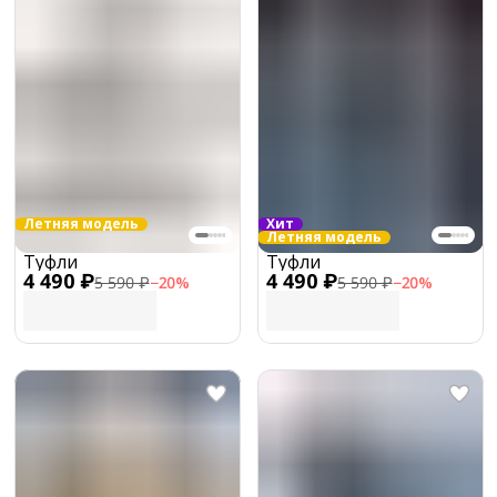
Летняя модель
Хит
Летняя модель
Туфли
Туфли
4 490 ₽
4 490 ₽
5 590 ₽
−
20
%
5 590 ₽
−
20
%