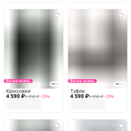
Весна-осень
Весна-осень
Кроссовки
Туфли
4 590 ₽
4 590 ₽
5 990 ₽
−
23
%
5 990 ₽
−
23
%