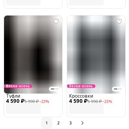
Весна-осень
Весна-осень
Туфли
Кроссовки
4 590 ₽
4 590 ₽
5 990 ₽
−
23
%
5 990 ₽
−
23
%
1
2
3