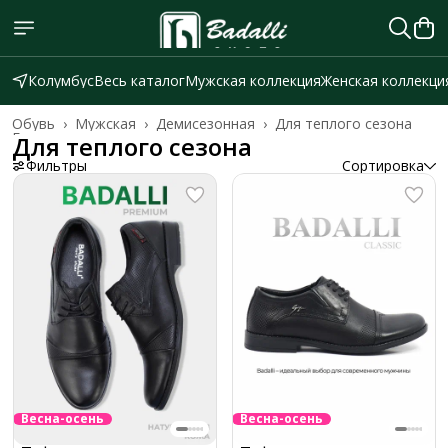
Колумбус
Весь каталог
Мужская коллекция
Женская коллекци
Обувь
›
Мужская
›
Демисезонная
›
Для теплого сезона
Главная
›
Для теплого сезона
Фильтры
Сортировка
Весна-осень
Весна-осень