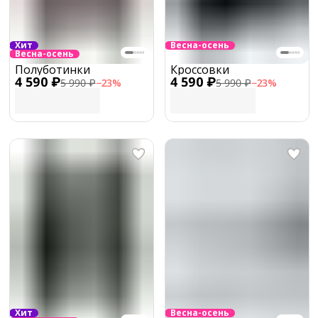
Хит
Весна-осень
Весна-осень
Полуботинки
Кроссовки
4 590 ₽
4 590 ₽
5 990 ₽
−
23
%
5 990 ₽
−
23
%
Хит
Весна-осень