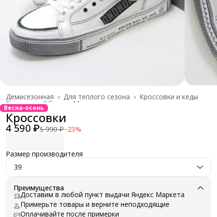
Демисезонная
›
Для теплого сезона
›
Кроссовки и кеды
Главная
›
Обувь
›
Мужская
›
Весна-осень
Кроссовки
4 590 ₽
5 990 ₽
−
23
%
Размер производителя
39
Преимущества
Доставим в любой пункт выдачи Яндекс Маркета
Примерьте товары и верните неподходящие
Оплачивайте после примерки