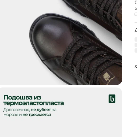
Х
А
М
М
М
Ц
Н