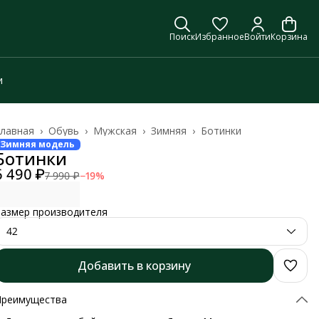
Поиск
Избранное
Войти
Корзина
и
лавная
›
Обувь
›
Мужская
›
Зимняя
›
Ботинки
Зимняя модель
Ботинки
6 490 ₽
7 990 ₽
−
19
%
азмер производителя
42
Добавить в корзину
Преимущества