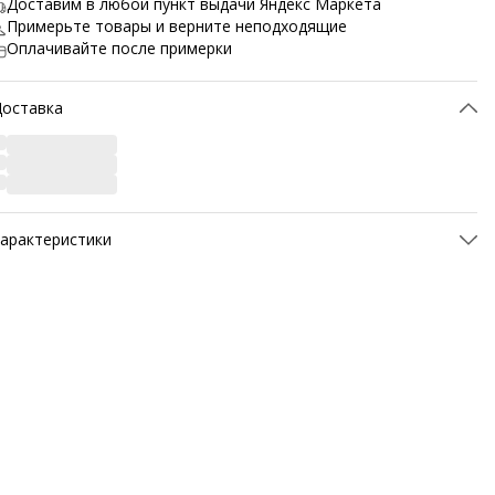
Доставим в любой пункт выдачи Яндекс Маркета
Примерьте товары и верните неподходящие
Оплачивайте после примерки
Доставка
арактеристики
ртикул
M0019-1R-42
атериал верха
Натуральная кожа
атериал подкладки обуви
Шерсть
атериал стельки
Шерсть
Материал подошвы обуви
ТЭП (полимерный
термопластичный материал)
Метод крепления подошвы
Клеевой
вет товара
коричневый
азвание цвета
M0019-1R-Коричневый
Температурный режим
До -30°C