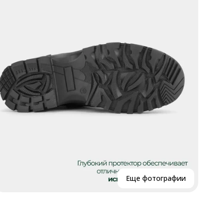
Р
Р
В
Г
К
Еще фотографии