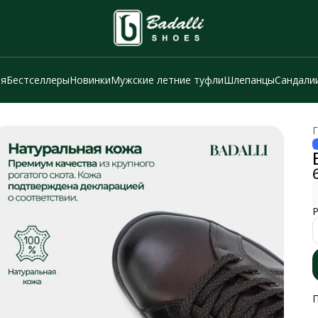
ия
Бестселлеры
Новинки
Мужские летние туфли
Шлепанцы
Сандали
Г
Р