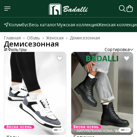
Колумбус
Весь каталог
Мужская коллекция
Женская коллекци
Главная
›
Обувь
›
Женская
›
Демисезонная
Демисезонная
Фильтры
Сортировка
Весна-осень
Весна-осень