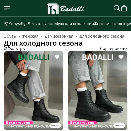
Колумбус
Весь каталог
Мужская коллекция
Женская коллекци
Обувь
›
Женская
›
Демисезонная
›
Для холодного сезона
Главная
›
Для холодного сезона
Фильтры
Сортировка
Весна-осень
Весна-осень