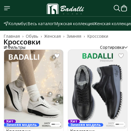
Колумбус
Весь каталог
Мужская коллекция
Женская коллекци
Главная
›
Обувь
›
Женская
›
Зимняя
›
Кроссовки
Кроссовки
Фильтры
Сортировка
Хит
Хит
Зимняя модель
Зимняя модель