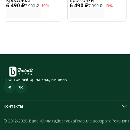
Кроссовки
Кроссовки
6 490 ₽
6 490 ₽
7 990 ₽
−
19
%
7 990 ₽
−
19
%
Простой выбор на каждый день
Контакты
Адрес
Саратовская область, г. Вольск, Привольский переулок, 4А
© 2012-2026 Badalli
Оплата
Доставка
Правила возврата
Реквизи
Телефон
8 (905) 322-27-96
Телефон