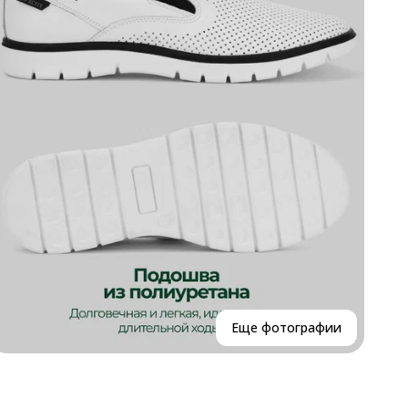
Р
Р
В
Г
К
Еще фотографии