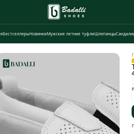
ия
Бестселлеры
Новинки
Мужские летние туфли
Шлепанцы
Сандали
Г
Р