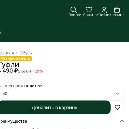
Поиск
Избранное
Войти
Корзина
и
лавная
›
Обувь
Летняя модель
Туфли
4 490 ₽
5 590 ₽
−
20
%
азмер производителя
40
Добавить в корзину
Преимущества