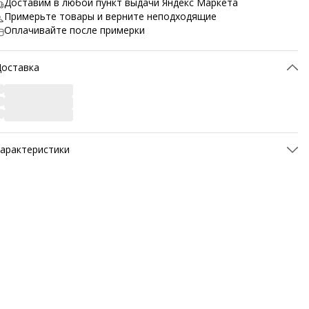
Доставим в любой пункт выдачи Яндекс Маркета
Примерьте товары и верните неподходящие
Оплачивайте после примерки
Доставка
арактеристики
ртикул
P0061-1V-40
атериал верха
Натуральная кожа
атериал подкладки обуви
Экокожа
атериал стельки
Экокожа
Материал подошвы обуви
Полиуретан
Метод крепления подошвы
Клеевой
вет товара
белый
азвание цвета
P0061-1V-Белый
ид застёжки
Шнурки