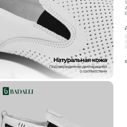
Х
А
М
М
М
Ц
Н
В