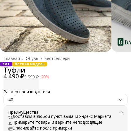
Главная
›
Обувь
›
Бестселлеры
Хит
Летняя модель
Туфли
4 490 ₽
5 590 ₽
−
20
%
Размер производителя
40
Преимущества
Доставим в любой пункт выдачи Яндекс Маркета
Примерьте товары и верните неподходящие
Оплачивайте после примерки