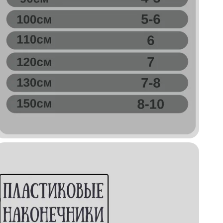
А
Ц
Н
Д
К