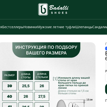
ия
Бестселлеры
Новинки
Мужские летние туфли
Шлепанцы
Сандали
Г
Р