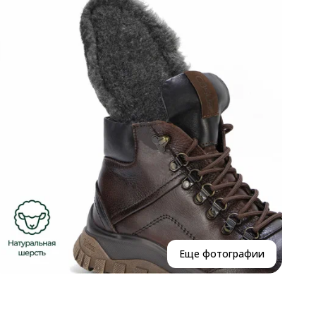
Р
Р
В
К
Еще фотографии