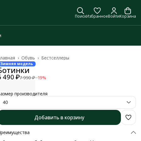
Поиск
Избранное
Войти
Корзина
и
лавная
›
Обувь
›
Бестселлеры
Зимняя модель
Ботинки
6 490 ₽
7 990 ₽
−
19
%
азмер производителя
40
Добавить в корзину
Преимущества