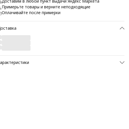
Доставим в любой пункт выдачи Яндекс Маркета
Примерьте товары и верните неподходящие
Оплачивайте после примерки
Доставка
арактеристики
ртикул
M3400-1R-40
атериал верха
Натуральная кожа
атериал подкладки обуви
Шерсть
атериал стельки
Шерсть
Материал подошвы обуви
ТЭП (полимерный
термопластичный материал)
Метод крепления подошвы
Клеевой
вет товара
коричневый
азвание цвета
M3400-1R-Коричневый
Температурный режим
До -30°C