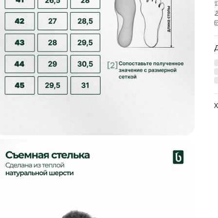
Х
А
М
М
М
Ц
Н