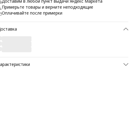
Доставим в любой пункт выдачи Яндекс Маркета
Примерьте товары и верните неподходящие
Оплачивайте после примерки
Доставка
арактеристики
ртикул
M0114-1R-40
атериал верха
Натуральная кожа
атериал подкладки обуви
Шерсть
атериал стельки
Шерсть
Материал подошвы обуви
ТЭП (полимерный
термопластичный материал)
Метод крепления подошвы
Клеевой
вет товара
коричневый
азвание цвета
M0114-1R-Коричневый
Температурный режим
До -30°C