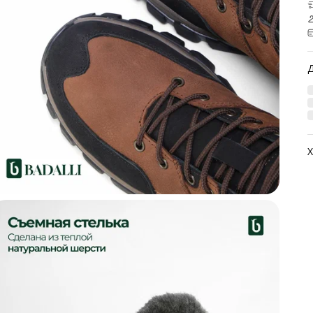
Х
А
М
М
М
Ц
Н