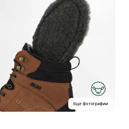
Р
Р
В
К
Еще фотографии