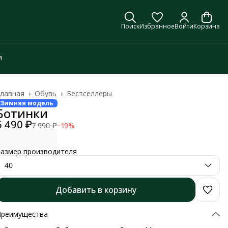
Поиск
Избранное
Войти
Корзина
и
лавная
›
Обувь
›
Бестселлеры
Зимняя модель
Ботинки
6 490 ₽
7 990 ₽
−
19
%
азмер производителя
40
Добавить в корзину
Преимущества