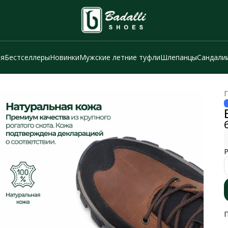
ия
Бестселлеры
Новинки
Мужские летние туфли
Шлепанцы
Сандали
Г
Р