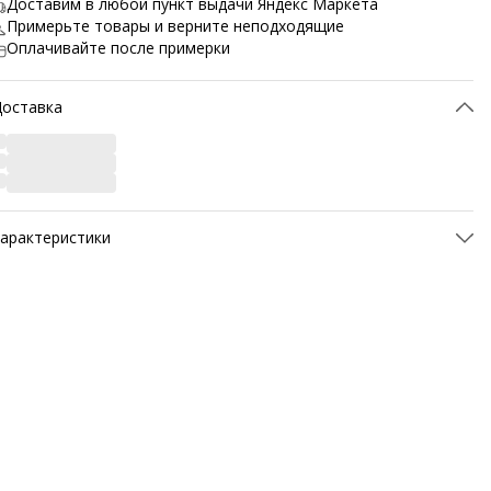
Доставим в любой пункт выдачи Яндекс Маркета
Примерьте товары и верните неподходящие
Оплачивайте после примерки
Доставка
арактеристики
ртикул
M0176-1P-40
атериал верха
Натуральная кожа
атериал подкладки обуви
Шерсть
атериал стельки
Шерсть
Материал подошвы обуви
ТЭП (полимерный
термопластичный материал)
Метод крепления подошвы
Клеевой
вет товара
черный
азвание цвета
M0176-1P-Черный
Температурный режим
До -30°C