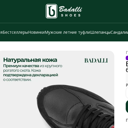
ия
Бестселлеры
Новинки
Мужские летние туфли
Шлепанцы
Сандали
Г
Р