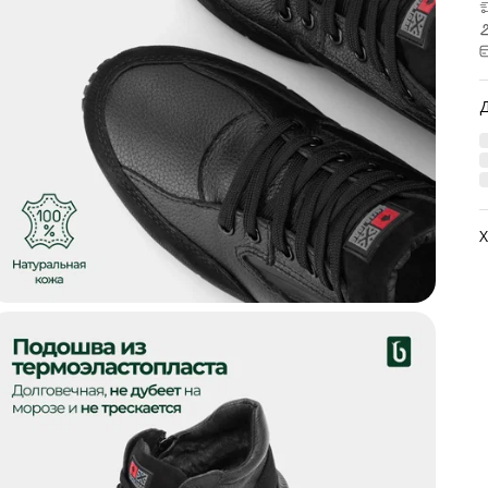
Х
А
М
М
М
Ц
Н