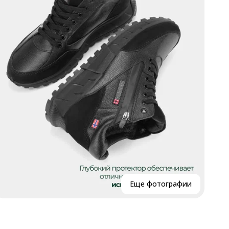
Р
Р
В
Г
К
Еще фотографии