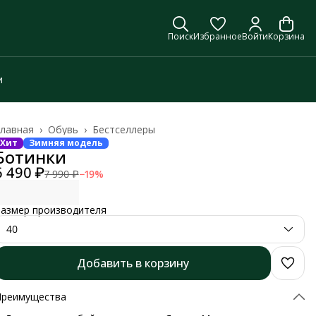
Поиск
Избранное
Войти
Корзина
и
лавная
›
Обувь
›
Бестселлеры
Хит
Зимняя модель
Ботинки
6 490 ₽
7 990 ₽
−
19
%
азмер производителя
40
Добавить в корзину
Преимущества