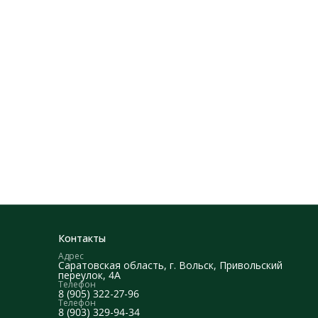
Контакты
Адрес
Саратовская область, г. Вольск, Привольский
переулок, 4А
Телефон
8 (905) 322-27-96
Телефон
8 (903) 329-94-34