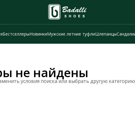
ия
Бестселлеры
Новинки
Мужские летние туфли
Шлепанцы
Сандали
ры не найдены
зменить условия поиска или выбрать другую категорию